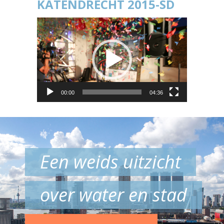
KATENDRECHT 2015-SD
Videospeler
00:00
04:36
Een weids uitzicht
over water en stad