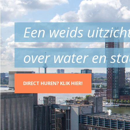
Een weids uitzich
over water en st
DIRECT HUREN? KLIK HIER!